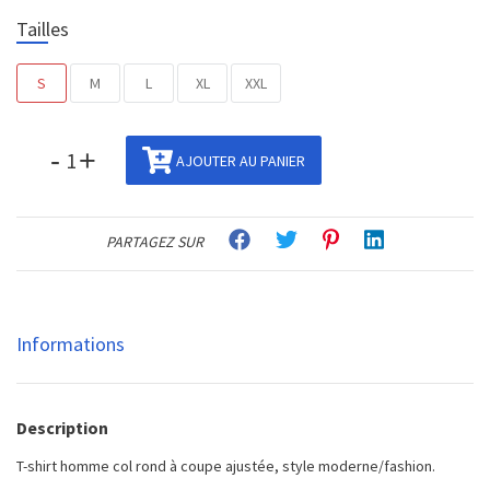
Tailles
S
M
L
XL
XXL
-
+
AJOUTER AU PANIER
PARTAGEZ SUR
Informations
Description
T-shirt homme col rond à coupe ajustée, style moderne/fashion.