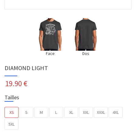
Face
Dos
DIAMOND LIGHT
19.90
€
Tailles
XS
S
M
L
XL
XXL
XXXL
4XL
5XL