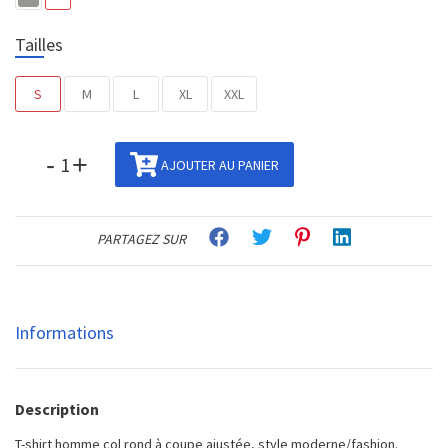
Tailles
S
M
L
XL
XXL
-
+
AJOUTER AU PANIER
PARTAGEZ SUR
Informations
Description
T-shirt homme col rond à coupe ajustée, style moderne/fashion.