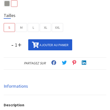
Tailles
S
M
L
XL
XXL
-
+
AJOUTER AU PANIER
PARTAGEZ SUR
Informations
Description