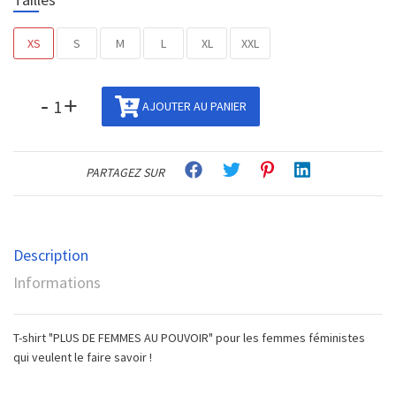
XS
S
M
L
XL
XXL
-
+
AJOUTER AU PANIER
PARTAGEZ SUR
Description
Informations
T-shirt "PLUS DE FEMMES AU POUVOIR" pour les femmes féministes
qui veulent le faire savoir !