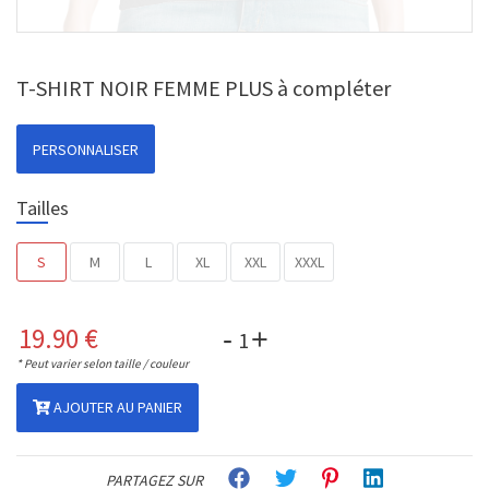
T-SHIRT NOIR FEMME PLUS à compléter
PERSONNALISER
Tailles
S
M
L
XL
XXL
XXXL
19.90
€
-
+
* Peut varier selon taille / couleur
AJOUTER AU PANIER
PARTAGEZ SUR