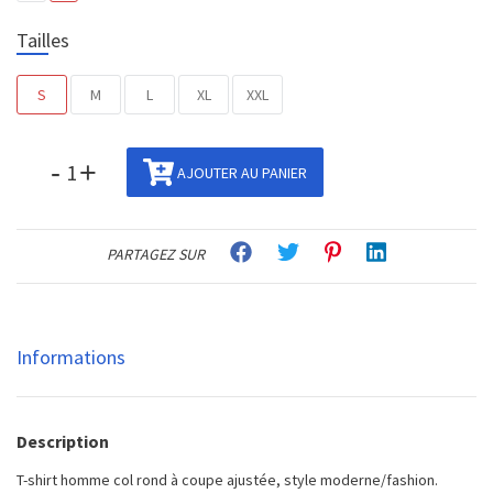
Tailles
S
M
L
XL
XXL
-
+
AJOUTER AU PANIER
PARTAGEZ SUR
Informations
Description
T-shirt homme col rond à coupe ajustée, style moderne/fashion.