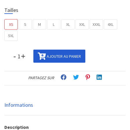
Tailles
XS
S
M
L
XL
XXL
XXXL
4XL
5XL
-
+
AJOUTER AU PANIER
PARTAGEZ SUR
Informations
Description