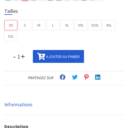
Tailles
XS
S
M
L
XL
XXL
XXXL
4XL
5XL
-
+
AJOUTER AU PANIER
PARTAGEZ SUR
Informations
Description