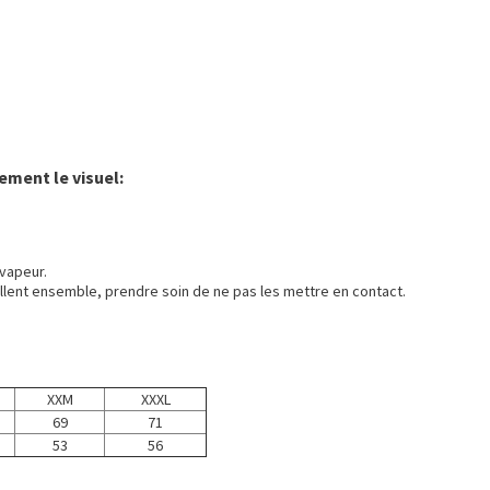
ement le visuel:
vapeur.
llent ensemble, prendre soin de ne pas les mettre en contact.
XXM
XXXL
69
71
53
56