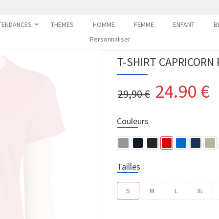
TENDANCES
THEMES
HOMME
FEMME
ENFANT
B
Personnaliser
T-SHIRT CAPRICORN
24.90
€
29,90 €
Couleurs
Tailles
S
M
L
XL