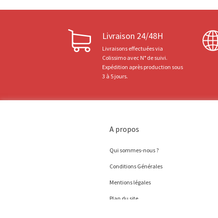
Livraison 24/48H
Livraisons effectuées via
Colissimo avec N° de suivi.
Expédition après production sous
3 à 5 jours.
A propos
Qui sommes-nous ?
Conditions Générales
Mentions légales
Plan du site