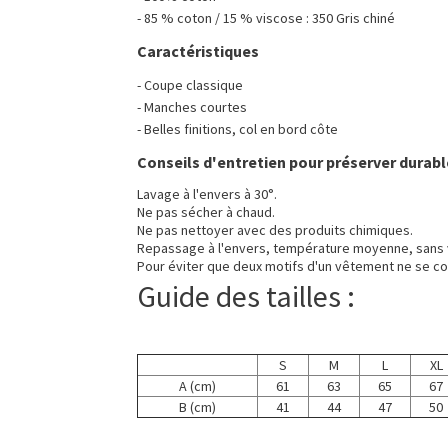
- 85 % coton / 15 % viscose : 350 Gris chiné
Caractéristiques
- Coupe classique
- Manches courtes
- Belles finitions, col en bord côte
Conseils d'entretien pour préserver durabl
Lavage à l'envers à 30°.
Ne pas sécher à chaud.
Ne pas nettoyer avec des produits chimiques.
Repassage à l'envers, température moyenne, sans 
Pour éviter que deux motifs d'un vêtement ne se co
Guide des tailles :
S
M
L
XL
A (cm)
61
63
65
67
B (cm)
41
44
47
50