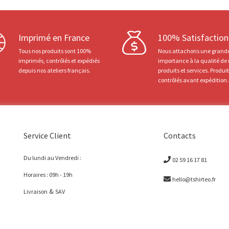
Imprimé en France
100% Satisfaction
Tous nos produits sont 100%
Nous attachons une grand
imprimés, contrôlés et expédiés
importance à la qualité de
depuis nos ateliers français.
produits et services. Produi
contrôlés avant expédition.
Service Client
Contacts
Du lundi au Vendredi :
02 59 16 17 81
Horaires : 09h - 19h
hello@tshirteo.fr
&
Livraison
SAV