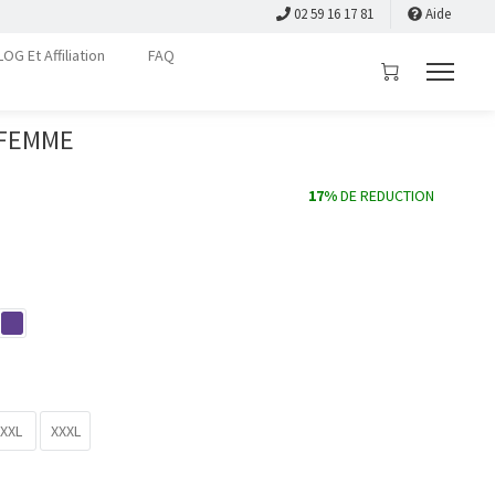
02 59 16 17 81
Aide
LOG Et Affiliation
FAQ
 FEMME
17%
DE REDUCTION
XXL
XXXL