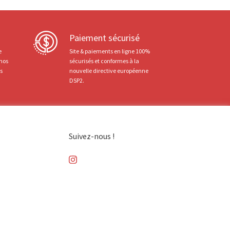
Paiement sécurisé
e
Site & paiements en ligne 100%
 nos
sécurisés et conformes à la
ts
nouvelle directive européenne
DSP2.
Suivez-nous !