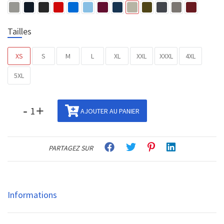
Tailles
XS
S
M
L
XL
XXL
XXXL
4XL
5XL
-
+
AJOUTER AU PANIER
PARTAGEZ SUR
Informations