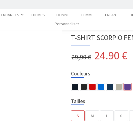
TENDANCES
THEMES
HOMME
FEMME
ENFANT
B
Personnaliser
T-SHIRT SCORPIO F
24.90
€
29,90 €
Couleurs
Tailles
S
M
L
XL