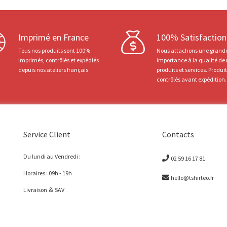
Imprimé en France
100% Satisfaction
Tous nos produits sont 100%
Nous attachons une grand
imprimés, contrôlés et expédiés
importance à la qualité de
depuis nos ateliers français.
produits et services. Produi
contrôlés avant expédition.
Service Client
Contacts
Du lundi au Vendredi :
02 59 16 17 81
Horaires : 09h - 19h
hello@tshirteo.fr
&
Livraison
SAV