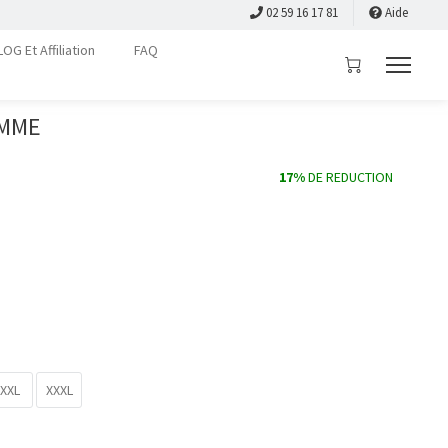
02 59 16 17 81
Aide
LOG Et Affiliation
FAQ
EMME
17%
DE REDUCTION
XXL
XXXL