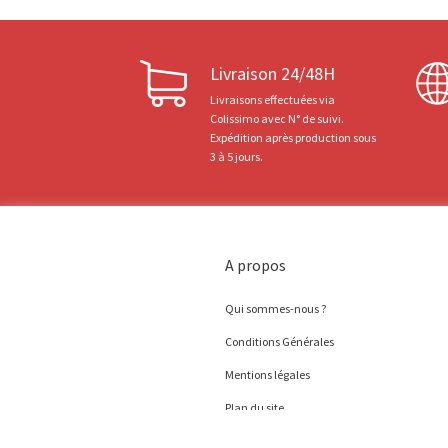
Livraison 24/48H
Livraisons effectuées via
Colissimo avec N° de suivi.
Expédition après production sous
3 à 5 jours.
A propos
Qui sommes-nous ?
Conditions Générales
Mentions légales
Plan du site