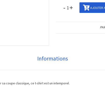
-
+
AJOUTER A
PAR
Informations
ar sa coupe classique, ce t-shirt est un intemporel.