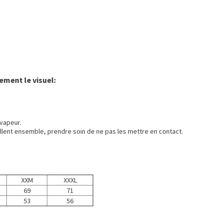
ement le visuel:
vapeur.
llent ensemble, prendre soin de ne pas les mettre en contact.
XXM
XXXL
69
71
53
56