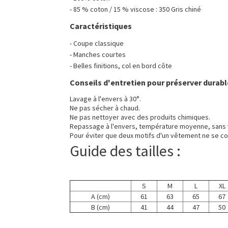
- 85 % coton / 15 % viscose : 350 Gris chiné
Caractéristiques
- Coupe classique
- Manches courtes
- Belles finitions, col en bord côte
Conseils d'entretien pour préserver durabl
Lavage à l'envers à 30°.
Ne pas sécher à chaud.
Ne pas nettoyer avec des produits chimiques.
Repassage à l'envers, température moyenne, sans 
Pour éviter que deux motifs d'un vêtement ne se co
Guide des tailles :
S
M
L
XL
A (cm)
61
63
65
67
B (cm)
41
44
47
50