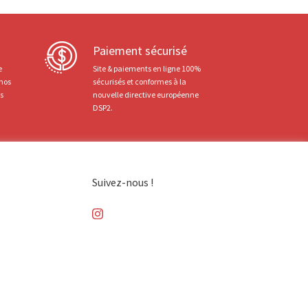
Paiement sécurisé
e
Site & paiements en ligne 100%
 nos
sécurisés et conformes à la
ts
nouvelle directive européenne
DSP2.
Suivez-nous !