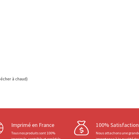
écher à chaud)
Imprimé en France
100% Satisfaction
Tous nos produits sont 100%
Nous attachons une grand
imprimés, contrôlés et expédiés
importance à la qualité de