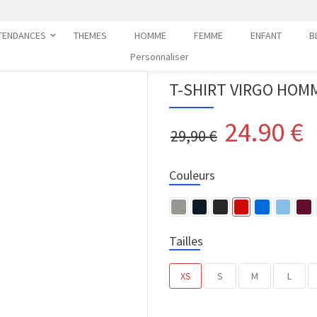
TENDANCES
THEMES
HOMME
FEMME
ENFANT
B
Personnaliser
T-SHIRT VIRGO HOM
24.90
€
29,90 €
Couleurs
Tailles
XS
S
M
L