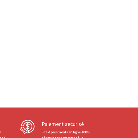
Paiement sécurisé
e
Site & paiements en ligne 100%
 nos
sécurisés et conformes à la