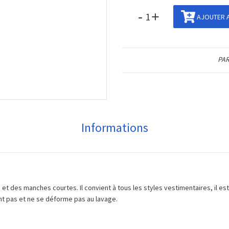
-
+
AJOUTER A
PAR
Informations
et des manches courtes. Il convient à tous les styles vestimentaires, il es
eint pas et ne se déforme pas au lavage.