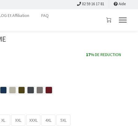
02 59 16 17 81
Aide
LOG Et Affiliation
FAQ
ME
17%
DE REDUCTION
XL
XXL
XXXL
4XL
5XL