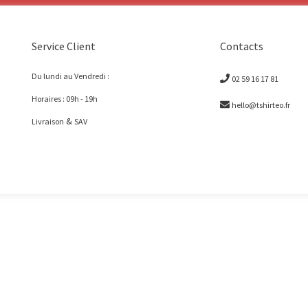
Service Client
Contacts
Du lundi au Vendredi :
02 59 16 17 81
Horaires : 09h - 19h
hello@tshirteo.fr
&
Livraison
SAV