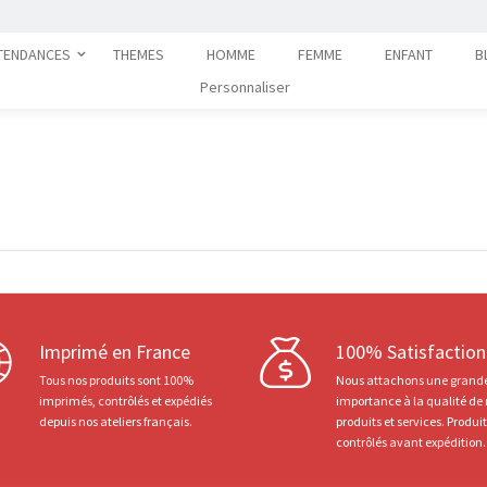
TENDANCES
THEMES
HOMME
FEMME
ENFANT
B
Personnaliser
Imprimé en France
100% Satisfaction
Tous nos produits sont 100%
Nous attachons une grand
imprimés, contrôlés et expédiés
importance à la qualité de
depuis nos ateliers français.
produits et services. Produi
contrôlés avant expédition.