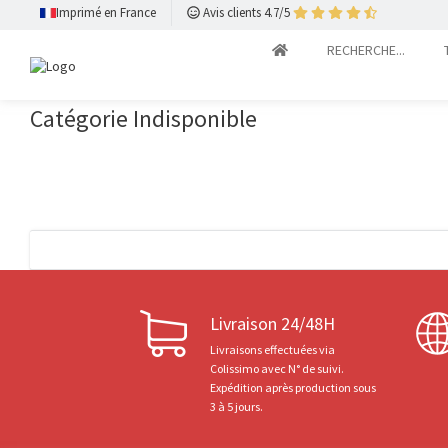
Imprimé en France
Avis clients 4.7/5
RECHERCHE...
Catégorie Indisponible
Livraison 24/48H
Livraisons effectuées via
Colissimo avec N° de suivi.
Expédition après production sous
3 à 5 jours.