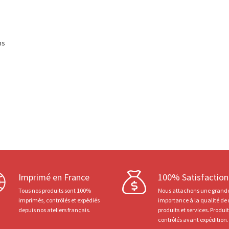
ns
Imprimé en France
100% Satisfaction
Tous nos produits sont 100%
Nous attachons une grand
imprimés, contrôlés et expédiés
importance à la qualité de
depuis nos ateliers français.
produits et services. Produi
contrôlés avant expédition.