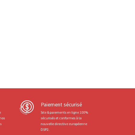
Paiement sécurisé
e
Site & paiements en ligne 100%
 nos
sécurisés et conformes à la
ts
nouvelle directive européenne
DSP2.