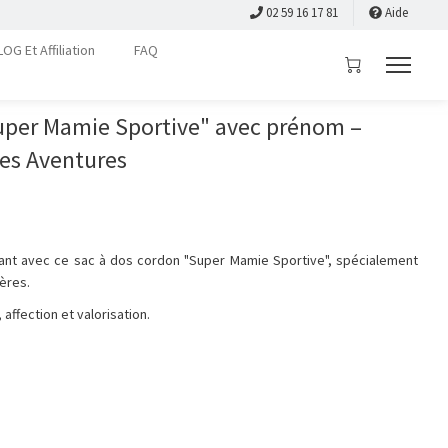
02 59 16 17 81
Aide
LOG Et Affiliation
FAQ
uper Mamie Sportive" avec prénom –
les Aventures
irant avec ce sac à dos cordon "Super Mamie Sportive", spécialement
ères.
, affection et valorisation.