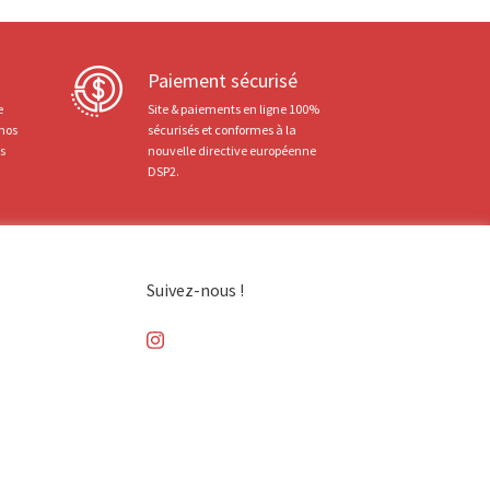
Paiement sécurisé
e
Site & paiements en ligne 100%
 nos
sécurisés et conformes à la
ts
nouvelle directive européenne
DSP2.
Suivez-nous !