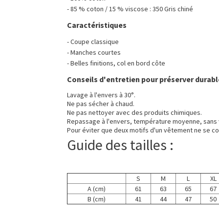
- 85 % coton / 15 % viscose : 350 Gris chiné
Caractéristiques
- Coupe classique
- Manches courtes
- Belles finitions, col en bord côte
Conseils d'entretien pour préserver durabl
Lavage à l'envers à 30°.
Ne pas sécher à chaud.
Ne pas nettoyer avec des produits chimiques.
Repassage à l'envers, température moyenne, sans 
Pour éviter que deux motifs d'un vêtement ne se co
Guide des tailles :
S
M
L
XL
A (cm)
61
63
65
67
B (cm)
41
44
47
50