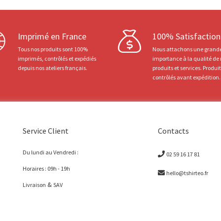
Imprimé en France
100% Satisfaction
Tous nos produits sont 100%
Nous attachons une grand
imprimés, contrôlés et expédiés
importance à la qualité de
depuis nos ateliers français.
produits et services. Produi
contrôlés avant expédition.
Service Client
Contacts
Du lundi au Vendredi :
02 59 16 17 81
Horaires : 09h - 19h
hello@tshirteo.fr
&
Livraison
SAV