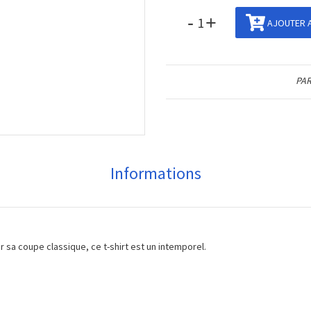
-
+
AJOUTER A
PAR
Informations
ar sa coupe classique, ce t-shirt est un intemporel.