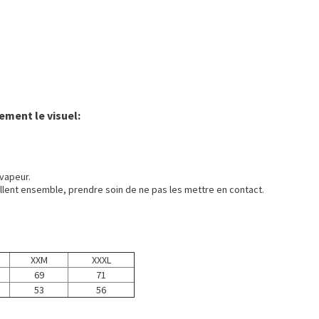
ement le visuel:
vapeur.
llent ensemble, prendre soin de ne pas les mettre en contact.
XXM
XXXL
69
71
53
56