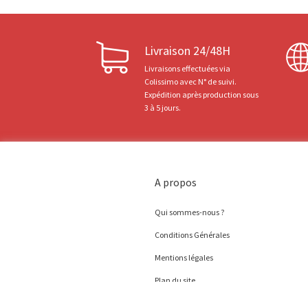
Livraison 24/48H
Livraisons effectuées via
Colissimo avec N° de suivi.
Expédition après production sous
3 à 5 jours.
A propos
Qui sommes-nous ?
Conditions Générales
Mentions légales
Plan du site