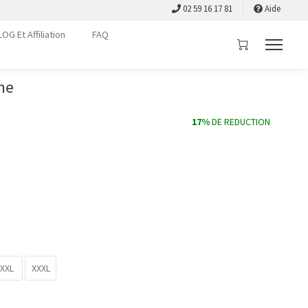
02 59 16 17 81
Aide
LOG Et Affiliation
FAQ
ine
17%
DE REDUCTION
XXL
XXXL