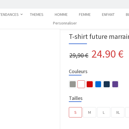
TENDANCES
THEMES
HOMME
FEMME
ENFANT
B
Personnaliser
T-shirt future marra
24.90
€
29,90 €
Couleurs
Tailles
S
M
L
XL