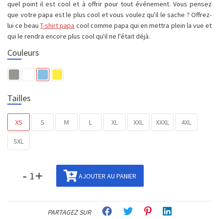
quel point il est cool et à offrir pour tout événement. Vous pensez
que votre papa est le plus cool et vous voulez qu'il le sache ? Offrez-
lui ce beau
T-shirt papa
cool comme papa qui en mettra plein la vue et
qui le rendra encore plus cool qu'il ne l'était déjà.
Couleurs
Tailles
XS
S
M
L
XL
XXL
XXXL
4XL
5XL
-
+
AJOUTER AU PANIER
PARTAGEZ SUR