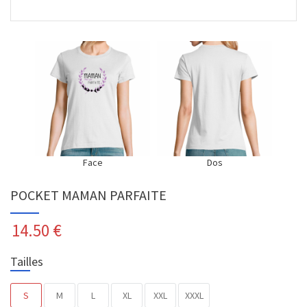
Face
Dos
POCKET MAMAN PARFAITE
14.50
€
Tailles
S
M
L
XL
XXL
XXXL