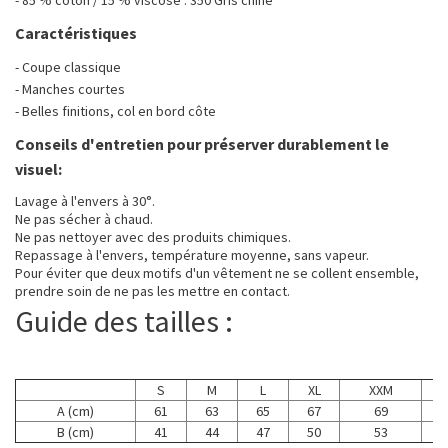
Caractéristiques
- Coupe classique
- Manches courtes
- Belles finitions, col en bord côte
Conseils d'entretien pour préserver durablement le
visuel:
Lavage à l'envers à 30°.
Ne pas sécher à chaud.
Ne pas nettoyer avec des produits chimiques.
Repassage à l'envers, température moyenne, sans vapeur.
Pour éviter que deux motifs d'un vêtement ne se collent ensemble,
prendre soin de ne pas les mettre en contact.
Guide des tailles :
S
M
L
XL
XXM
A (cm)
61
63
65
67
69
B (cm)
41
44
47
50
53