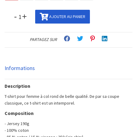
-
+
AJOUTER AU PANIER
PARTAGEZ SUR
Informations
Description
T-shirt pour femme à col rond de belle qualité. De par sa coupe
classique, ce t-shirt est un intemporel.
Composition
- Jersey 190g
- 100% coton
- 85 % coton / 15 % viscose : 350 Gris chiné