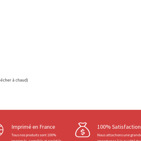
écher à chaud)
Imprimé en France
100% Satisfaction
Tous nos produits sont 100%
Nous attachons une grand
imprimés, contrôlés et expédiés
importance à la qualité de