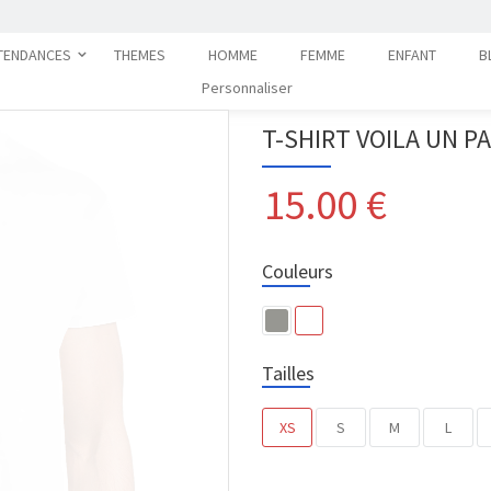
TENDANCES
THEMES
HOMME
FEMME
ENFANT
B
Personnaliser
T-SHIRT VOILA UN P
15.00
€
Couleurs
Tailles
XS
S
M
L