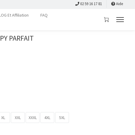
02 59 16 17 81
Aide
LOG Et Affiliation
FAQ
APY PARFAIT
XL
XXL
XXXL
4XL
5XL