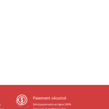
Paiement sécurisé
e
Site & paiements en ligne 100%
 nos
sécurisés et conformes à la