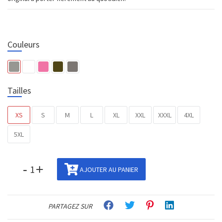
Couleurs
Tailles
XS
S
M
L
XL
XXL
XXXL
4XL
5XL
-
+
AJOUTER AU PANIER
PARTAGEZ SUR