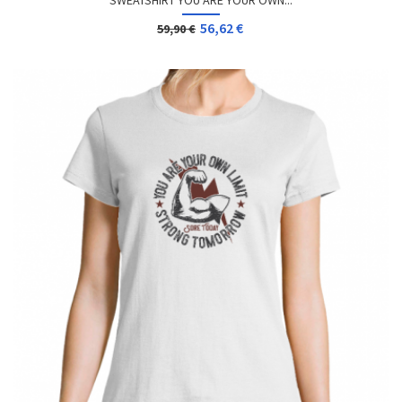
SWEATSHIRT YOU ARE YOUR OWN...
56,62 €
59,90 €