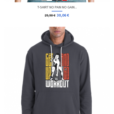
T-SHIRT NO PAIN NO GAIN...
30,06 €
29,90 €