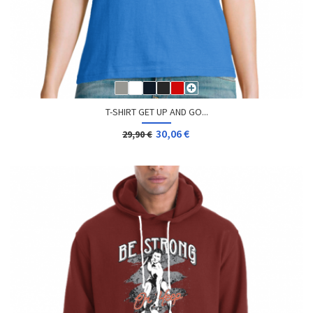
T-SHIRT GET UP AND GO...
30,06 €
29,90 €