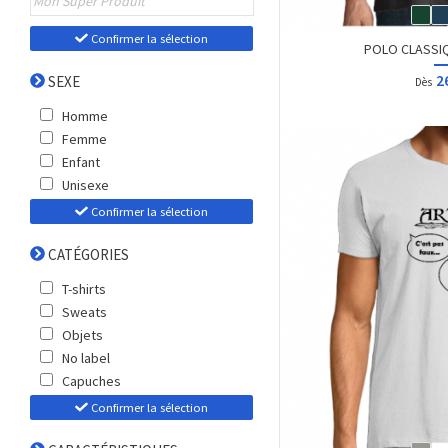
Confirmer la sélection
POLO CLASSIQU
2
SEXE
Dès
Homme
Femme
Enfant
Unisexe
Confirmer la sélection
CATÉGORIES
T-shirts
Sweats
Objets
No label
Capuches
Confirmer la sélection