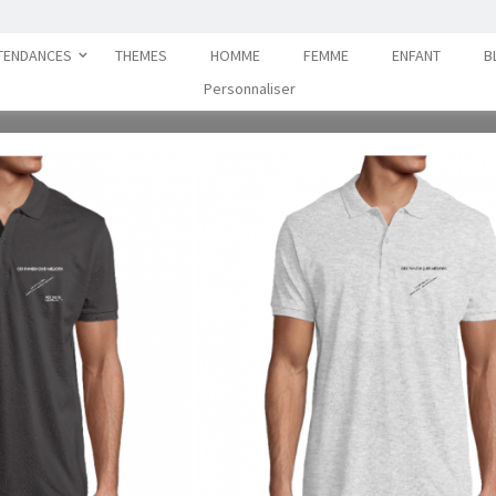
TENDANCES
THEMES
HOMME
FEMME
ENFANT
B
De Cadeaux Dédiés Aux Geeks Et A
Personnaliser