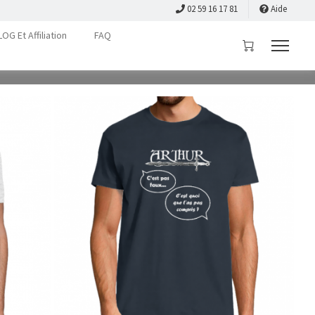
02 59 16 17 81
Aide
LOG Et Affiliation
FAQ
ux Geekettes
1082
produits
|