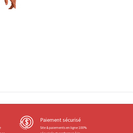
Paiement sécurisé
e
Site & paiements en ligne 100%