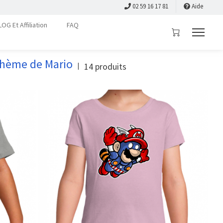
02 59 16 17 81
Aide
LOG Et Affiliation
FAQ
 Thème de Mario
14
produits
|