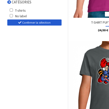
CATÉGORIES
T-shirts
No label
T-SHIRT PUF
Confirmer la sélection
24,90 €