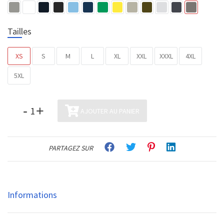
Tailles
XS
S
M
L
XL
XXL
XXXL
4XL
5XL
-
+
AJOUTER AU PANIER
PARTAGEZ SUR
Informations