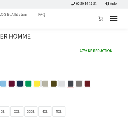
02 59 16 17 81
Aide
LOG Et Affiliation
FAQ
PER HOMME
17%
DE REDUCTION
XL
XXL
XXXL
4XL
5XL