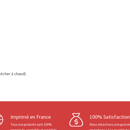
écher à chaud)
Imprimé en France
100% Satisfaction
Tous nos produits sont 100%
Nous attachons une grand
imprimés, contrôlés et expédiés
importance à la qualité de