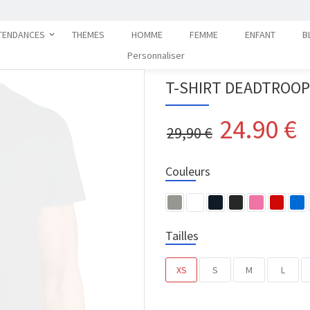
TENDANCES
THEMES
HOMME
FEMME
ENFANT
B
Personnaliser
T-SHIRT DEADTROO
24.90
€
29,90 €
Couleurs
Tailles
XS
S
M
L