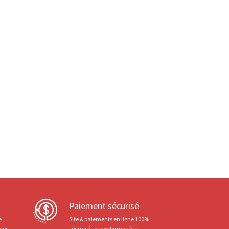
Paiement sécurisé
e
Site & paiements en ligne 100%
 nos
sécurisés et conformes à la