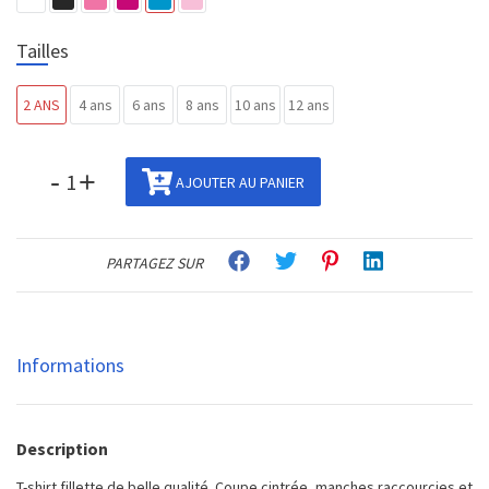
Tailles
2 ANS
4 ans
6 ans
8 ans
10 ans
12 ans
-
+
AJOUTER AU PANIER
PARTAGEZ SUR
Informations
Description
T-shirt fillette de belle qualité. Coupe cintrée, manches raccourcies et