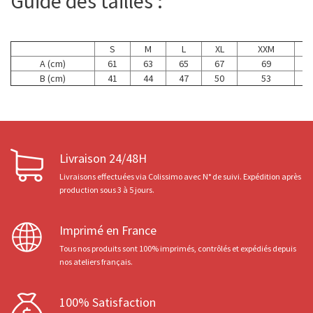
Guide des tailles :
S
M
L
XL
XXM
A (cm)
61
63
65
67
69
B (cm)
41
44
47
50
53
Livraison 24/48H
Livraisons effectuées via Colissimo avec N° de suivi. Expédition après
production sous 3 à 5 jours.
Imprimé en France
Tous nos produits sont 100% imprimés, contrôlés et expédiés depuis
nos ateliers français.
100% Satisfaction