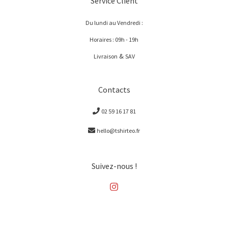
Service Client
Du lundi au Vendredi :
Horaires : 09h - 19h
&
Livraison
SAV
Contacts
02 59 16 17 81
hello@tshirteo.fr
Suivez-nous !