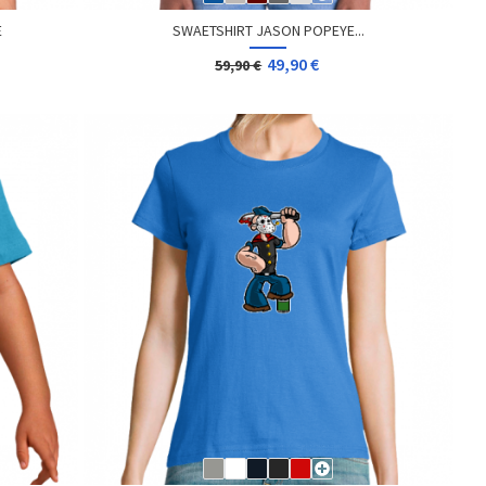
E
SWAETSHIRT JASON POPEYE...
49,90 €
59,90 €