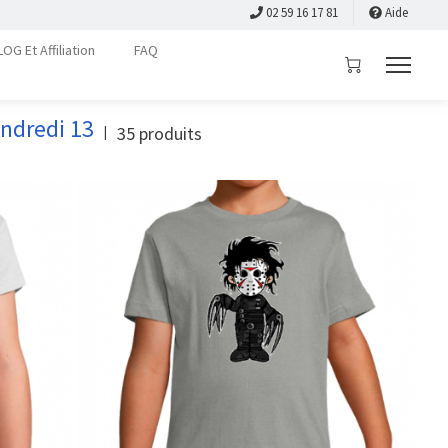
02 59 16 17 81
Aide
LOG Et Affiliation
FAQ
endredi 13
35
produits
|