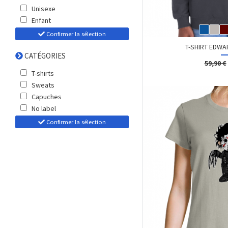
Unisexe
Enfant
Confirmer la sélection
T-SHIRT EDWA
CATÉGORIES
59,90 €
T-shirts
Sweats
Capuches
No label
Confirmer la sélection