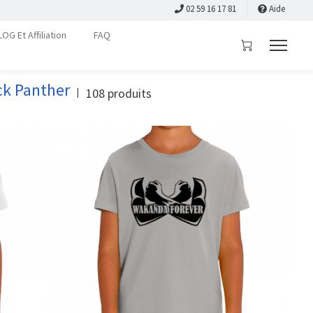
02 59 16 17 81
Aide
LOG Et Affiliation
FAQ
ck Panther
108
produits
|