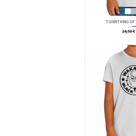
T-SHIRT KING O
24,90 €