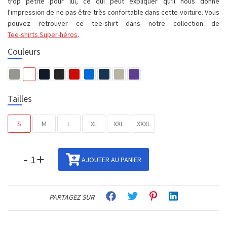
trop petite pour lui, ce qui peut expliquer qu'il nous donne
l'impression de ne pas être très confortable dans cette voiture. Vous
pouvez retrouver ce tee-shirt dans notre collection de
Tee-shirts Super-héros
.
Couleurs
Tailles
S
M
L
XL
XXL
XXXL
-
+
AJOUTER AU PANIER
PARTAGEZ SUR