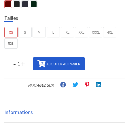
Tailles
XS
S
M
L
XL
XXL
XXXL
4XL
5XL
-
+
AJOUTER AU PANIER
PARTAGEZ SUR
Informations