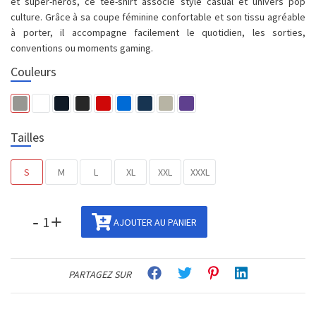
et super-héros, ce tee-shirt associe style casual et univers pop
culture. Grâce à sa coupe féminine confortable et son tissu agréable
à porter, il accompagne facilement le quotidien, les sorties,
conventions ou moments gaming.
Couleurs
Tailles
S
M
L
XL
XXL
XXXL
-
+
AJOUTER AU PANIER
PARTAGEZ SUR