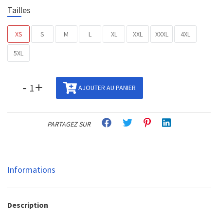
Tailles
XS
S
M
L
XL
XXL
XXXL
4XL
5XL
-
+
AJOUTER AU PANIER
PARTAGEZ SUR
Informations
Description