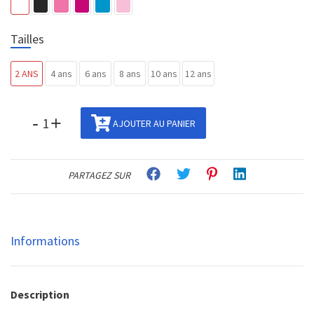
Tailles
2 ANS
4 ans
6 ans
8 ans
10 ans
12 ans
-
+
AJOUTER AU PANIER
PARTAGEZ SUR
Informations
Description