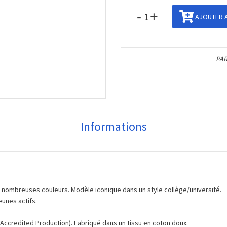
-
+
AJOUTER A
PAR
Informations
 nombreuses couleurs. Modèle iconique dans un style collège/université.
eunes actifs.
ccredited Production). Fabriqué dans un tissu en coton doux.