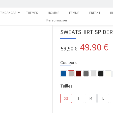
TENDANCES
THEMES
HOMME
FEMME
ENFANT
B
Personnaliser
SWEATSHIRT SPIDER
49.90
€
59,90 €
Couleurs
Tailles
XS
S
M
L