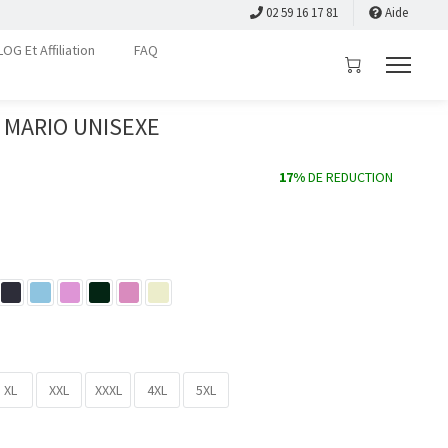
02 59 16 17 81
Aide
LOG Et Affiliation
FAQ
 MARIO UNISEXE
17%
DE REDUCTION
XL
XXL
XXXL
4XL
5XL