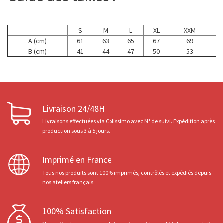
S
M
L
XL
XXM
A (cm)
61
63
65
67
69
B (cm)
41
44
47
50
53
Livraison 24/48H
Livraisons effectuées via Colissimo avec N° de suivi. Expédition après
production sous 3 à 5 jours.
Imprimé en France
Tous nos produits sont 100% imprimés, contrôlés et expédiés depuis
nos ateliers français.
100% Satisfaction