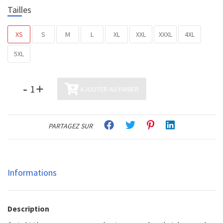
Tailles
XS
S
M
L
XL
XXL
XXXL
4XL
5XL
-
+
AJOUTER AU PANIER
PARTAGEZ SUR
Informations
Description