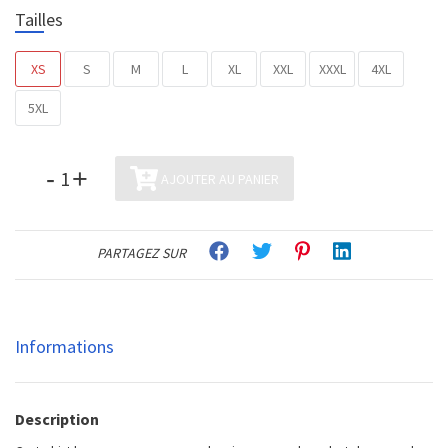
Tailles
XS
S
M
L
XL
XXL
XXXL
4XL
5XL
-
+
AJOUTER AU PANIER
PARTAGEZ SUR
Informations
Description