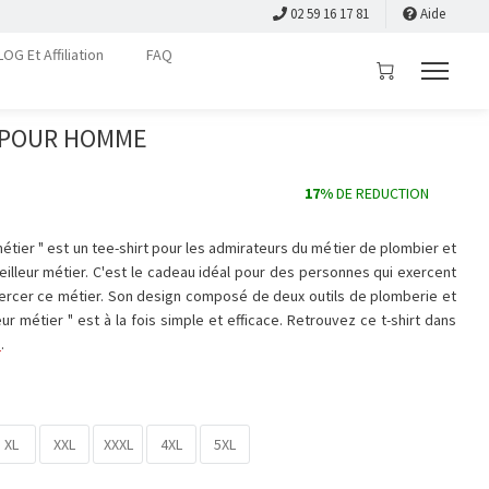
02 59 16 17 81
Aide
LOG Et Affiliation
FAQ
 POUR HOMME
17%
DE REDUCTION
 métier " est un tee-shirt pour les admirateurs du métier de plombier et
meilleur métier. C'est le cadeau idéal pour des personnes qui exercent
xercer ce métier. Son design composé de deux outils de plomberie et
r métier " est à la fois simple et efficace. Retrouvez ce t-shirt dans
s
.
XL
XXL
XXXL
4XL
5XL