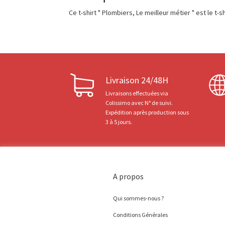
Ce t-shirt " Plombiers, Le meilleur métier " est le
Livraison 24/48H
Livraisons effectuées via
Colissimo avec N° de suivi.
Expédition après production sous
3 à 5 jours.
A propos
Qui sommes-nous ?
Conditions Générales