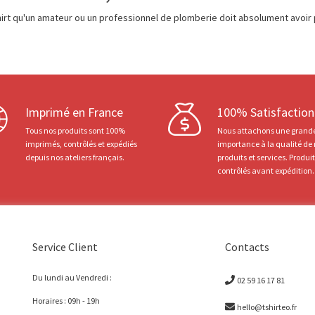
 t-shirt qu'un amateur ou un professionnel de plomberie doit absolument avo
Imprimé en France
100% Satisfaction
Tous nos produits sont 100%
Nous attachons une grand
imprimés, contrôlés et expédiés
importance à la qualité de
depuis nos ateliers français.
produits et services. Produi
contrôlés avant expédition.
Service Client
Contacts
Du lundi au Vendredi :
02 59 16 17 81
Horaires : 09h - 19h
hello@tshirteo.fr