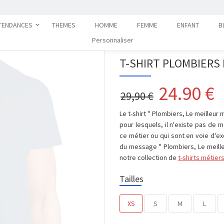
TENDANCES
THEMES
HOMME
FEMME
ENFANT
B
Personnaliser
T-SHIRT PLOMBIERS
24.90
€
29,90 €
Le t-shirt " Plombiers, Le meilleur
pour lesquels, il n'existe pas de 
ce métier ou qui sont en voie d'e
du message " Plombiers, Le meilleu
notre collection de
t-shirts métier
Tailles
XS
S
M
L