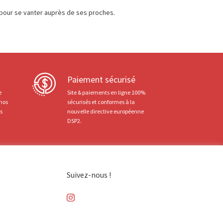
ir pour se vanter auprès de ses proches.
Paiement sécurisé
e
Site & paiements en ligne 100%
 nos
sécurisés et conformes à la
ts
nouvelle directive européenne
DSP2.
Suivez-nous !