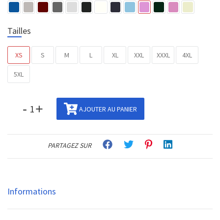
Tailles
XS
S
M
L
XL
XXL
XXXL
4XL
5XL
-
+
AJOUTER AU PANIER
PARTAGEZ SUR
Informations