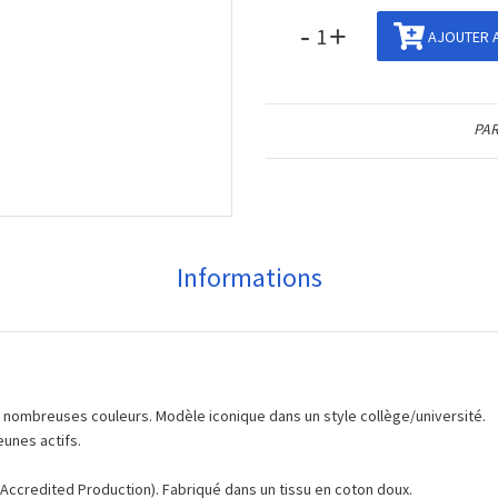
-
+
AJOUTER A
PAR
Informations
 nombreuses couleurs. Modèle iconique dans un style collège/université.
eunes actifs.
ccredited Production). Fabriqué dans un tissu en coton doux.