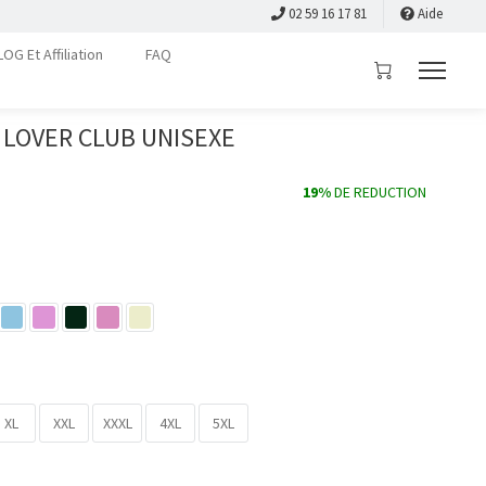
02 59 16 17 81
Aide
LOG Et Affiliation
FAQ
LOVER CLUB UNISEXE
19%
DE REDUCTION
XL
XXL
XXXL
4XL
5XL