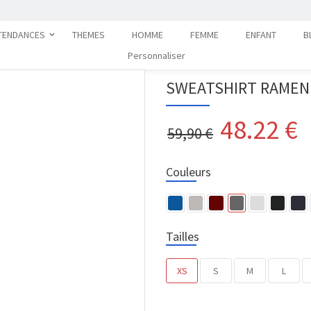
TENDANCES
THEMES
HOMME
FEMME
ENFANT
B
Personnaliser
SWEATSHIRT RAMEN 
48.22
€
59,90 €
Couleurs
Tailles
XS
S
M
L