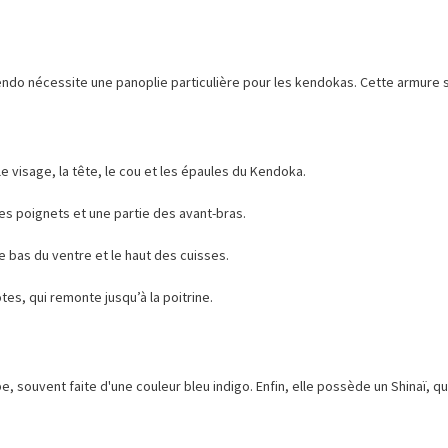
 Kendo nécessite une panoplie particulière pour les kendokas. Cette armur
e visage, la tête, le cou et les épaules du Kendoka.
es poignets et une partie des avant-bras.
 le bas du ventre et le haut des cuisses.
tes, qui remonte jusqu’à la poitrine.
, souvent faite d'une couleur bleu indigo. Enfin, elle possède un Shinaï, q