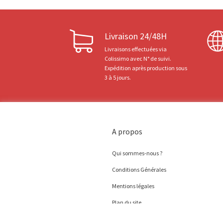
Livraison 24/48H
Livraisons effectuées via
Colissimo avec N° de suivi.
Expédition après production sous
3 à 5 jours.
A propos
Qui sommes-nous ?
Conditions Générales
Mentions légales
Plan du site