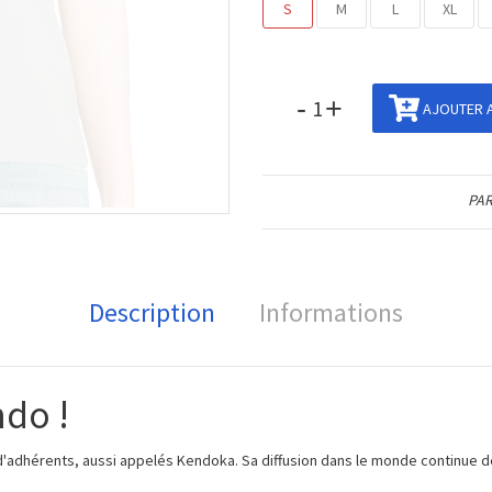
S
M
L
XL
-
+
AJOUTER A
PAR
Description
Informations
ndo !
adhérents, aussi appelés Kendoka. Sa diffusion dans le monde continue de s