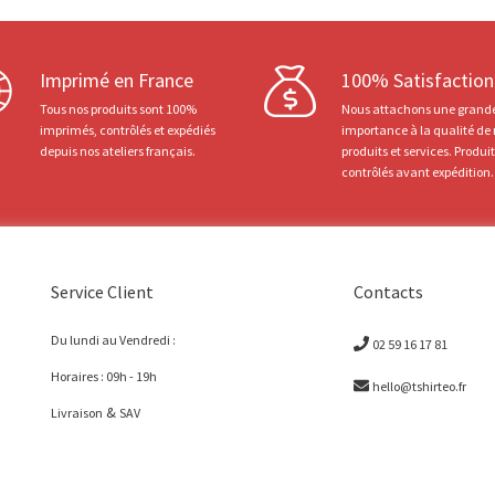
Imprimé en France
100% Satisfaction
Tous nos produits sont 100%
Nous attachons une grand
imprimés, contrôlés et expédiés
importance à la qualité de
depuis nos ateliers français.
produits et services. Produi
contrôlés avant expédition.
Service Client
Contacts
Du lundi au Vendredi :
02 59 16 17 81
Horaires : 09h - 19h
hello@tshirteo.fr
&
Livraison
SAV