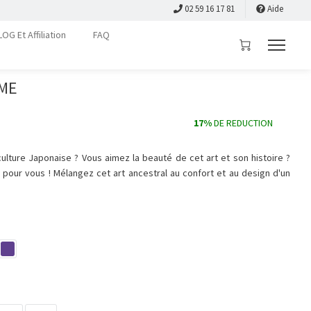
02 59 16 17 81
Aide
LOG Et Affiliation
FAQ
MME
17%
DE REDUCTION
ulture Japonaise ? Vous aimez la beauté de cet art et son histoire ?
 pour vous ! Mélangez cet art ancestral au confort et au design d'un