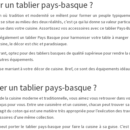
r un tablier pays-basque ?
 où tradition et modernité se mêlent pour former un peuple typiquemen
 se situe au milieu des deux réalités, c’est ça qui lui donne sa valeur particul
ique dans votre cuisine. Assortissez vos accessoires avec ce tablier Pays-
 également un tablier Pays Basque pour harmoniser votre table à manger 
ine, le décor est chic et paradisiaque.
nt, optez pour des tabliers basques de qualité supérieue pour rendre la com
autres équipements.
 se marriant à votre décor de cuisine. Bref, ce sont des équipements idéaux
er un tablier pays-basque ?
e la cuisine moderne et traditionnelle, vous aimez vous retrouver dans vot
us pour vous. Entre une cuisinière et un cuisinier, chacun peut trouver sa
s’agit du coton qui est une matière très appropriée pour l’exécution des tra
essoires d’une même collection.
 porter le tablier pays-basque pour faire la cuisine à sa guise. C’est