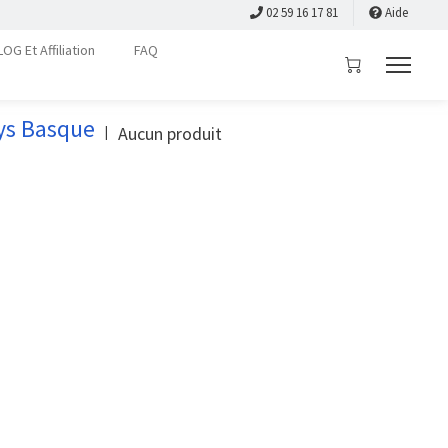
02 59 16 17 81
Aide
LOG Et Affiliation
FAQ
ays Basque
Aucun produit
|