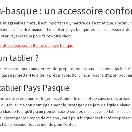
s-basque : un accessoire confor
 et agréables mets, il est important d’y mettre de l’esthétique. Porter un
uisine ou à votre maison. Le tablier pays-basque est un accessoire de
ablier Pays-Basque pour faire votre choix.
e de cadeau sur le théme du pays-basque
.
n tablier ?
re de cuisine qui vous permet de préparer vos repas sans vous tacher. C
qui se projettent lors de la préparation. Donc mille raisons d'opter pour u
 tablier Pays Pasque
abord été créé pour protéger les vêtements du chef de cuisine des projecti
e ou tablier maison peut également le protéger des jets de liquide chaud
 à chaque fois qu'il y a un peu de saleté sur ses mains, car ce tablier cui
peut protéger les repas de maison , car il peut bloquer les bactéries prés
 tablier cuisine, tout le monde peut l'obtenir.