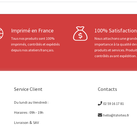
Imprimé en France
100% Satisfaction
Tous nos produits sont 100%
Nous attachons une grand
imprimés, contrôlés et expédiés
importance à la qualité de
depuis nos ateliers français.
produits et services. Produi
contrôlés avant expédition.
Service Client
Contacts
Du lundi au Vendredi :
02 59 16 17 81
Horaires : 09h - 19h
hello@tshirteo.fr
&
Livraison
SAV