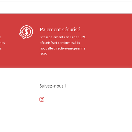
Paiement sécurisé
e
Site & paiements en ligne 100%
 nos
sécurisés et conformes à la
ts
nouvelle directive européenne
DSP2.
Suivez-nous !