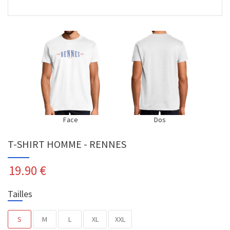
Face
Dos
T-SHIRT HOMME - RENNES
19.90
€
Tailles
S
M
L
XL
XXL