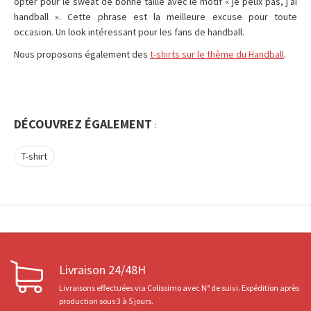
opter pour le sweat de bonne taille avec le motif « je peux pas, j’ai
handball ». Cette phrase est la meilleure excuse pour toute
occasion. Un look intéressant pour les fans de handball.
Nous proposons également des
t-shirts sur le thème du Handball
.
DÉCOUVREZ ÉGALEMENT
:
T-shirt
Livraison 24/48H
Livraisons effectuées via Colissimo avec N° de suivi. Expédition après
production sous 3 à 5 jours.