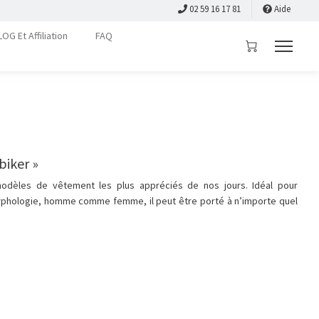
02 59 16 17 81
Aide
LOG Et Affiliation
FAQ
biker »
modèles de vêtement les plus appréciés de nos jours. Idéal pour
rphologie, homme comme femme, il peut être porté à n’importe quel