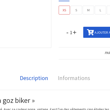
XS
S
M
L
-
+
AJOUTER A
PAR
Description
Informations
 goz biker »
é. Avec sa couleur noire, vintage, il est l’un des vêtements cinq étoiles le