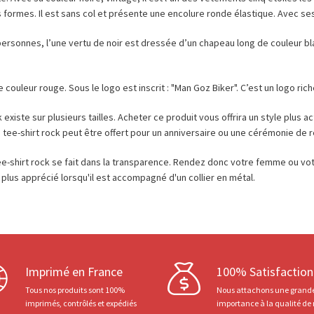
formes. Il est sans col et présente une encolure ronde élastique. Avec se
x personnes, l’une vertu de noir est dressée d’un chapeau long de couleur b
ouleur rouge. Sous le logo est inscrit : "Man Goz Biker". C’est un logo ric
existe sur plusieurs tailles. Acheter ce produit vous offrira un style plus 
le tee-shirt rock peut être offert pour un anniversaire ou une cérémonie de
 tee-shirt rock se fait dans la transparence. Rendez donc votre femme ou vo
plus apprécié lorsqu'il est accompagné d'un collier en métal.
Imprimé en France
100% Satisfaction
Tous nos produits sont 100%
Nous attachons une grand
imprimés, contrôlés et expédiés
importance à la qualité de