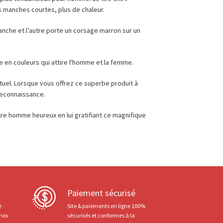
s manches courtes, plus de chaleur.
lanche et l’autre porte un corsage marron sur un
he en couleurs qui attire l'homme et la femme.
actuel. Lorsque vous offrez ce superbe produit à
 reconnaissance.
tre homme heureux en lui gratifiant ce magnifique
Paiement sécurisé
e
Site & paiements en ligne 100%
 nos
sécurisés et conformes à la