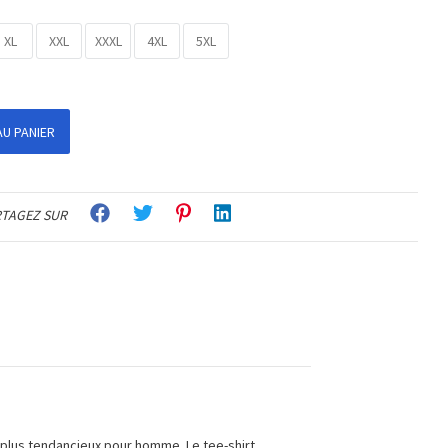
XL
XXL
XXXL
4XL
5XL
U PANIER
TAGEZ SUR
s plus tendancieux pour homme. Le tee-shirt