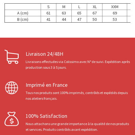
S
M
L
XL
XXM
A (cm)
61
63
65
67
69
B (cm)
41
44
47
50
53
Livraison 24/48H
Livraisons effectuées via Colissimo avec N° de suivi. Expédition après
production sous 3 à 5 jours.
Imprimé en France
Tous nos produits sont 100% imprimés, contrôlés et expédiés depuis
nos ateliers français.
100% Satisfaction
Nous attachons une grande importance à la qualité de nos produits
et services. Produits contrôlés avant expédition.