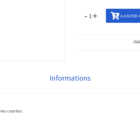
-
+
AJOUTER A
PAR
Informations
ches courtes.