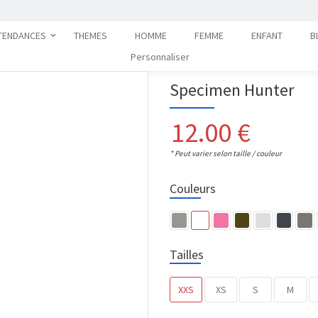
TENDANCES
THEMES
HOMME
FEMME
ENFANT
B
Personnaliser
Specimen Hunter
12.00
€
* Peut varier selon taille / couleur
Couleurs
Tailles
XXS
XS
S
M