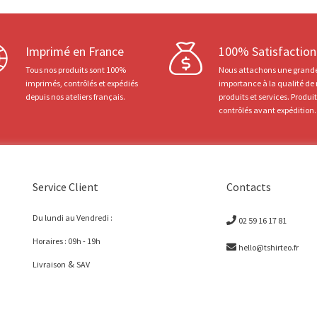
Imprimé en France
100% Satisfaction
Tous nos produits sont 100%
Nous attachons une grand
imprimés, contrôlés et expédiés
importance à la qualité de
depuis nos ateliers français.
produits et services. Produi
contrôlés avant expédition.
Service Client
Contacts
Du lundi au Vendredi :
02 59 16 17 81
Horaires : 09h - 19h
hello@tshirteo.fr
&
Livraison
SAV