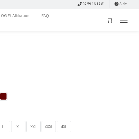
02 59 16 17 81
Aide
LOG Et Affiliation
FAQ
L
XL
XXL
XXXL
4XL