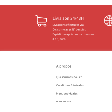
Livraison 24/48H
Livraisons effectuées via
Colissimo avec N° de suivi.
Expédition après production sous
3 à 5 jours.
A propos
Qui sommes-nous ?
Conditions Générales
Mentions légales
Plan du site