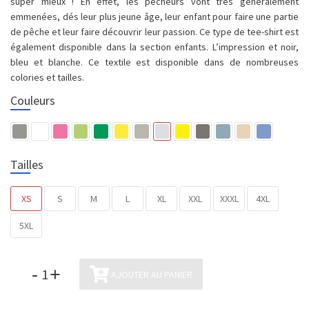
super mieux ! En effet, les pêcheurs vont très généralement
emmenées, dés leur plus jeune âge, leur enfant pour faire une partie
de pêche et leur faire découvrir leur passion. Ce type de tee-shirt est
également disponible dans la section enfants. L’impression et noir,
bleu et blanche. Ce textile est disponible dans de nombreuses
colories et tailles.
Couleurs
Tailles
XS
S
M
L
XL
XXL
XXXL
4XL
5XL
-
+
AJOUTER AU PANIER