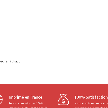
écher à chaud)
Imprimé en France
100% Satisfaction
Tous nos produits sont 100%
Nous attachons une grand
imprimés, contrôlés et expédiés
importance à la qualité de