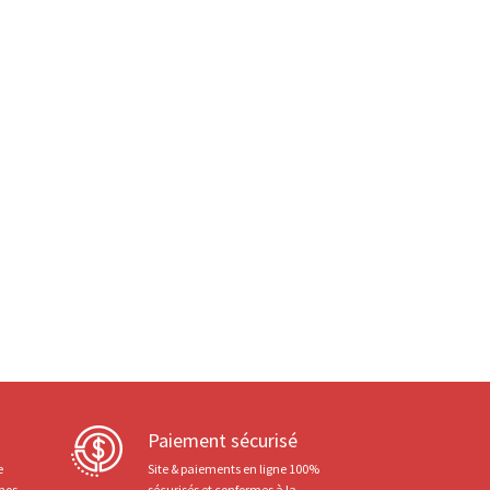
Paiement sécurisé
e
Site & paiements en ligne 100%
 nos
sécurisés et conformes à la