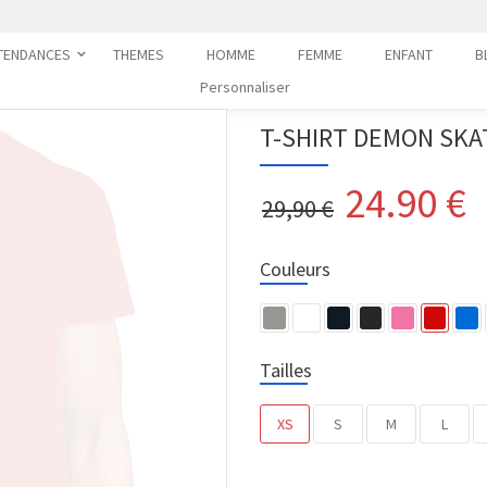
TENDANCES
THEMES
HOMME
FEMME
ENFANT
B
Personnaliser
T-SHIRT DEMON SK
24.90
€
29,90 €
Couleurs
Tailles
XS
S
M
L