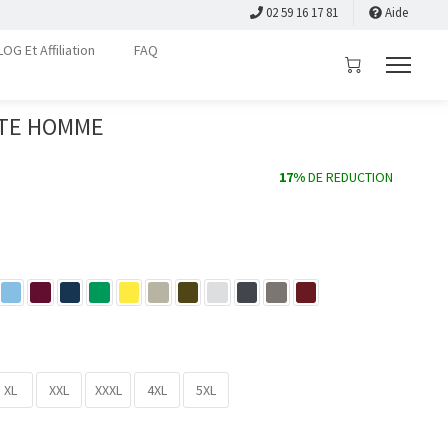
02 59 16 17 81
Aide
LOG Et Affiliation
FAQ
ATE HOMME
17%
DE REDUCTION
XL
XXL
XXXL
4XL
5XL